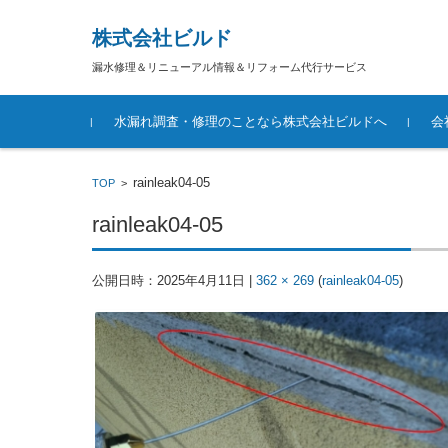
株式会社ビルド
漏水修理＆リニューアル情報＆リフォーム代行サービス
コンテンツに移動
水漏れ調査・修理のことなら株式会社ビルドへ
会
rainleak04-05
TOP
>
rainleak04-05
公開日時：
2025年4月11日
|
362 × 269
(
rainleak04-05
)