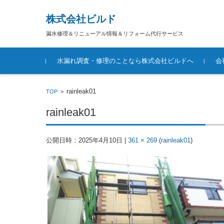
株式会社ビルド
漏水修理＆リニューアル情報＆リフォーム代行サービス
コンテンツに移動
水漏れ調査・修理のことなら株式会社ビルドへ
会
rainleak01
TOP
>
rainleak01
公開日時：
2025年4月10日
|
361 × 269
(
rainleak01
)