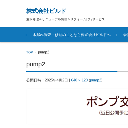
株式会社ビルド
漏水修理＆リニューアル情報＆リフォーム代行サービス
コンテンツに移動
水漏れ調査・修理のことなら株式会社ビルドへ
会
pump2
TOP
>
pump2
公開日時：
2025年4月2日
|
640 × 120
(
pump2
)