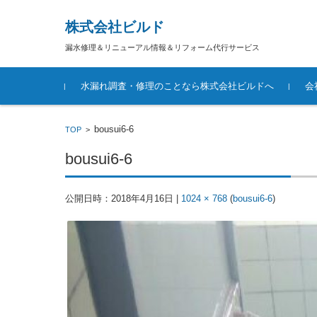
株式会社ビルド
漏水修理＆リニューアル情報＆リフォーム代行サービス
コンテンツに移動
水漏れ調査・修理のことなら株式会社ビルドへ
会
bousui6-6
TOP
>
bousui6-6
公開日時：
2018年4月16日
|
1024 × 768
(
bousui6-6
)