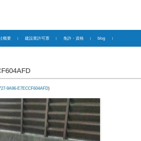
社概要
建設業許可票
免許・資格
blog
CF604AFD
727-9A96-E7ECCF604AFD
)