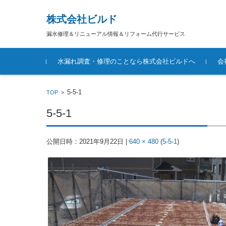
株式会社ビルド
漏水修理＆リニューアル情報＆リフォーム代行サービス
コンテンツに移動
水漏れ調査・修理のことなら株式会社ビルドへ
会
5-5-1
TOP
>
5-5-1
公開日時：
2021年9月22日
|
640 × 480
(
5-5-1
)