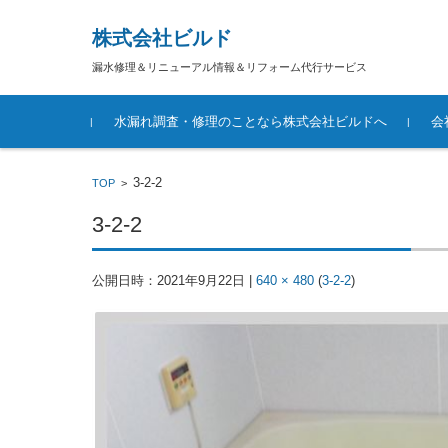
株式会社ビルド
漏水修理＆リニューアル情報＆リフォーム代行サービス
コンテンツに移動
水漏れ調査・修理のことなら株式会社ビルドへ
会
3-2-2
TOP
>
3-2-2
公開日時：
2021年9月22日
|
640 × 480
(
3-2-2
)