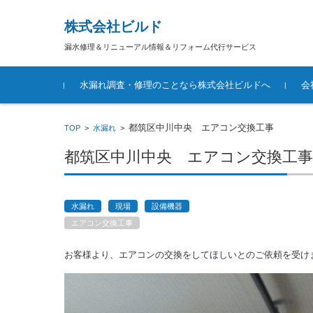
株式会社ビルド
漏水修理＆リニューアル情報＆リフォーム代行サービス
コンテンツに移動
水漏れ調査・修理のことなら株式会社ビルドへ
会
都筑区中川中央 エアコン交換工事
TOP
>
水漏れ
>
都筑区中川中央 エアコン交換工事
水漏れ
現場
設備機器
エアコン交換工事
お客様より、エアコンの交換をしてほしいとのご依頼を受け