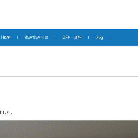
社概要
建設業許可票
免許・資格
blog
ました。