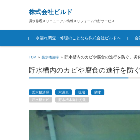
株式会社ビルド
漏水修理＆リニューアル情報＆リフォーム代行サービス
コンテンツに移動
水漏れ調査・修理のことなら株式会社ビルドへ
会
貯水槽内のカビや腐食の進行を防ぐ、劣
TOP
>
受水槽清掃
>
貯水槽内のカビや腐食の進行を防
受水槽清掃
水漏れ
現場
防水
貯水槽カビ
貯水槽水漏れ劣化