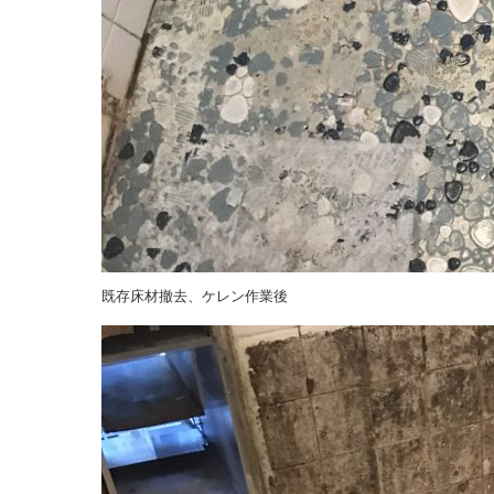
既存床材撤去、ケレン作業後