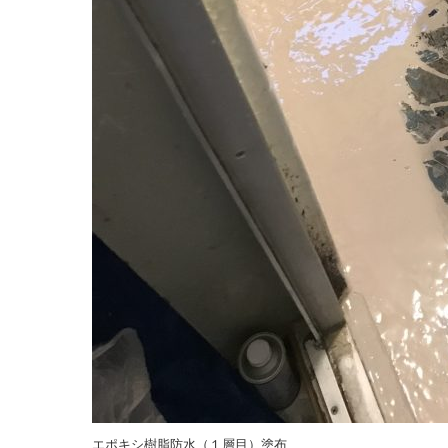
エポキシ樹脂防水（１層目）塗布