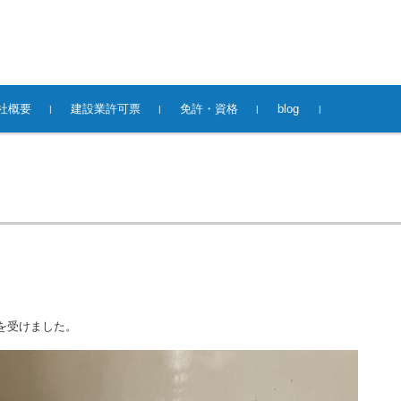
社概要
建設業許可票
免許・資格
blog
を受けました。