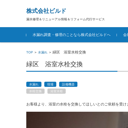
株式会社ビルド
漏水修理＆リニューアル情報＆リフォーム代行サービス
コンテンツに移動
水漏れ調査・修理のことなら株式会社ビルドへ
会
緑区 浴室水栓交換
TOP
>
水漏れ
>
緑区 浴室水栓交換
水漏れ
現場
設備機器
水栓交換
浴室水栓
お客様より、浴室の水栓を交換してほしいとのご依頼を受け