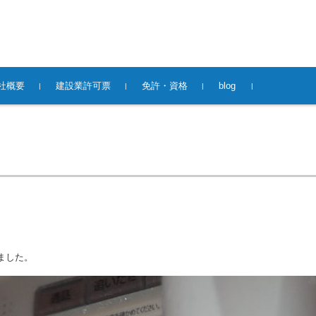
社概要
建設業許可票
免許・資格
blog
ました。