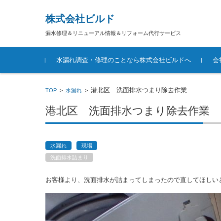
株式会社ビルド
漏水修理＆リニューアル情報＆リフォーム代行サービス
コンテンツに移動
水漏れ調査・修理のことなら株式会社ビルドへ
会
港北区 洗面排水つまり除去作業
TOP
>
水漏れ
>
港北区 洗面排水つまり除去作業
水漏れ
現場
洗面排水詰まり
お客様より、洗面排水が詰まってしまったので直してほしい