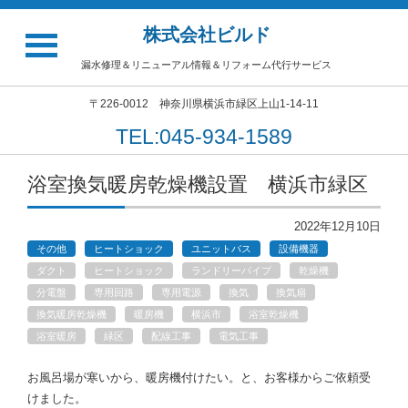
株式会社ビルド
漏水修理＆リニューアル情報＆リフォーム代行サービス
〒226-0012 神奈川県横浜市緑区上山1-14-11
TEL:045-934-1589
浴室換気暖房乾燥機設置 横浜市緑区
2022年12月10日
その他
ヒートショック
ユニットバス
設備機器
ダクト
ヒートショック
ランドリーパイプ
乾燥機
分電盤
専用回路
専用電源
換気
換気扇
換気暖房乾燥機
暖房機
横浜市
浴室乾燥機
浴室暖房
緑区
配線工事
電気工事
お風呂場が寒いから、暖房機付けたい。と、お客様からご依頼受
けました。