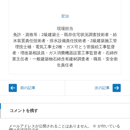
宏治
現場担当
免許・資格等：2級建築士・既存住宅状況調査技術者・給
水装置責任技術者・排水設備責任技術者・2級建築施工管
理技士補・電気工事士2種・ガス可とう管接続工事監督
者・増改築相談員・ガス消費機器設置工事監督者・石綿作
業主任者・一般建築物石綿含有建材調査者・職長・安全衛
生責任者
前の記事
次の記事
コメントを残す
メールアドレスが公開されることはありません。
※
が付いている
欄は必須項目です