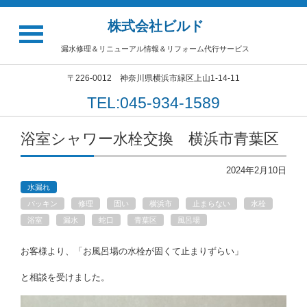
株式会社ビルド
漏水修理＆リニューアル情報＆リフォーム代行サービス
〒226-0012 神奈川県横浜市緑区上山1-14-11
TEL:045-934-1589
浴室シャワー水栓交換 横浜市青葉区
2024年2月10日
水漏れ
パッキン
修理
固い
横浜市
止まらない
水栓
浴室
漏水
蛇口
青葉区
風呂場
お客様より、「お風呂場の水栓が固くて止まりずらい」
と相談を受けました。