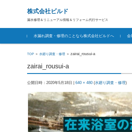
株式会社ビルド
漏水修理＆リニューアル情報＆リフォーム代行サービス
コンテンツに移動
水漏れ調査・修理のことなら株式会社ビルドへ
会
zairai_rousui-a
TOP
>
水廻り調査・修理
>
zairai_rousui-a
公開日時：
2020年5月18日
|
640 × 480
(
水廻り調査・修理
)