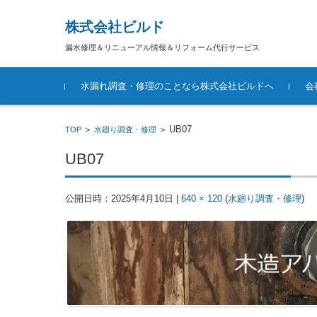
株式会社ビルド
漏水修理＆リニューアル情報＆リフォーム代行サービス
コンテンツに移動
水漏れ調査・修理のことなら株式会社ビルドへ
会
UB07
TOP
>
水廻り調査・修理
>
UB07
公開日時：
2025年4月10日
|
640 × 120
(
水廻り調査・修理
)