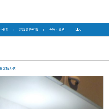
社概要
建設業許可票
免許・資格
blog
台交換工事
)