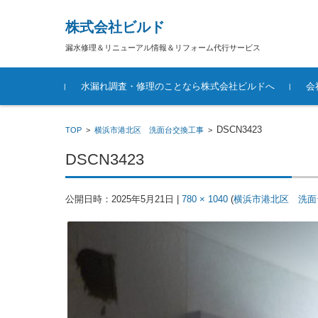
株式会社ビルド
漏水修理＆リニューアル情報＆リフォーム代行サービス
コンテンツに移動
水漏れ調査・修理のことなら株式会社ビルドへ
会
DSCN3423
TOP
>
横浜市港北区 洗面台交換工事
>
DSCN3423
公開日時：
2025年5月21日
|
780 × 1040
(
横浜市港北区 洗面