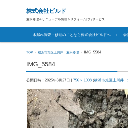
株式会社ビルド
漏水修理＆リニューアル情報＆リフォーム代行サービス
コンテンツに移動
水漏れ調査・修理のことなら株式会社ビルドへ
会
IMG_5584
TOP
>
横浜市旭区上川井 漏水修理
>
IMG_5584
公開日時：
2025年3月27日
|
756 × 1008
(
横浜市旭区上川井 