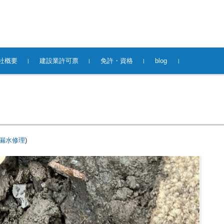
社概要
建設業許可票
免許・資格
blog
漏水修理
)