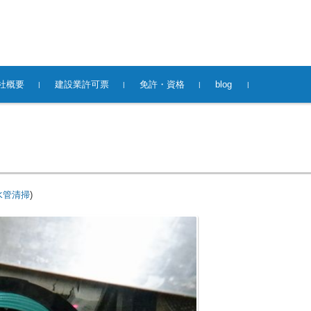
社概要
建設業許可票
免許・資格
blog
水管清掃
)