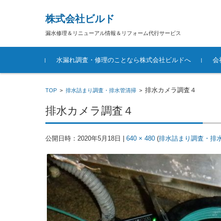
株式会社ビルド
漏水修理＆リニューアル情報＆リフォーム代行サービス
コンテンツに移動
水漏れ調査・修理のことなら株式会社ビルドへ
会
排水カメラ調査４
TOP
>
排水詰まり調査・排水管清掃
>
排水カメラ調査４
公開日時：
2020年5月18日
|
640 × 480
(
排水詰まり調査・排