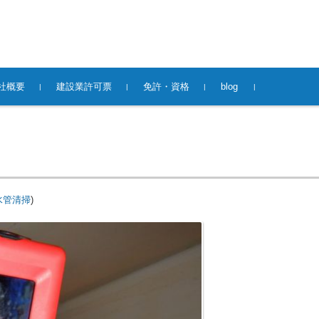
社概要
建設業許可票
免許・資格
blog
水管清掃
)