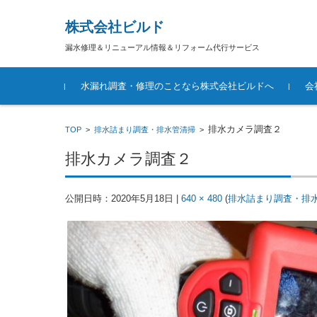
株式会社ビルド
漏水修理＆リニューアル情報＆リフォーム代行サービス
コンテンツに移動
水漏れ調査・修理のことなら株式会社ビルドへ
会
排水カメラ調査２
TOP
>
排水詰まり調査・排水管清掃
>
排水カメラ調査２
公開日時：
2020年5月18日
|
640 × 480
(
排水詰まり調査・排