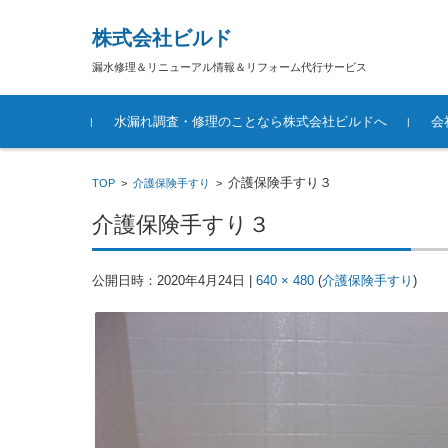
株式会社ビルド
漏水修理＆リニューアル情報＆リフォーム代行サービス
コンテンツに移動
水漏れ調査・修理のことなら株式会社ビルドへ
会
介護保険手すり３
TOP
>
介護保険手すり
>
介護保険手すり３
公開日時：
2020年4月24日
|
640 × 480
(
介護保険手すり
)