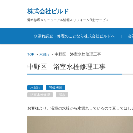
株式会社ビルド
漏水修理＆リニューアル情報＆リフォーム代行サービス
コンテンツに移動
水漏れ調査・修理のことなら株式会社ビルドへ
会
中野区 浴室水栓修理工事
TOP
>
水漏れ
>
中野区 浴室水栓修理工事
水漏れ
設備機器
浴室水栓修理
漏水
お客様より、浴室の水栓から水漏れしているので直してほし