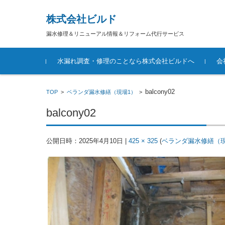
株式会社ビルド
漏水修理＆リニューアル情報＆リフォーム代行サービス
コンテンツに移動
水漏れ調査・修理のことなら株式会社ビルドへ
会
balcony02
TOP
>
ベランダ漏水修繕（現場1）
>
balcony02
公開日時：
2025年4月10日
|
425 × 325
(
ベランダ漏水修繕（現