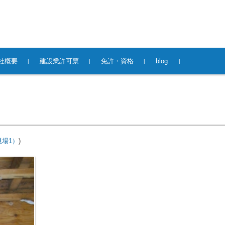
社概要
建設業許可票
免許・資格
blog
場1）
)