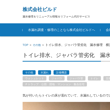
株式会社ビルド
漏水修理＆リニューアル情報＆リフォーム代行サービス
コンテンツに移動
水漏れ調査・修理のことなら株式会社ビルドへ
会
トイレ排水、ジャバラ管劣化 漏水修理 横
TOP
>
その他
>
トイレ排水、ジャバラ管劣化 漏
その他
水漏れ
設備機器
ウォシュレット
ジャバラ
ジャバラ管
トイレ
交
Ｐトラップ 公団 団地 マンション 集合住宅
気が付いたらトイレの床が濡れていて、水漏れしているので