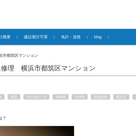
社概要
建設業許可票
免許・資格
blog
浜市都筑区マンション
水修理 横浜市都筑区マンション
換
便器
床が濡れてる
床補修
排便管
普通便座
横浜市
は？