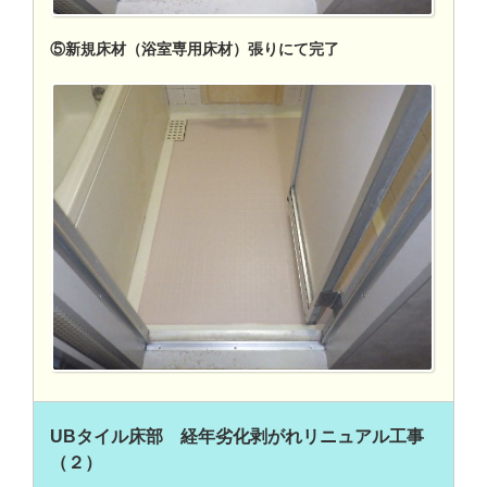
⑤新規床材（浴室専用床材）張りにて完了
UBタイル床部 経年劣化剥がれリニュアル工事
（２）