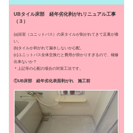
UBタイル床部 経年劣化剥がれリニュアル工事
（３）
(a)浴室（ユニットバス）の床タイルが剝がれてきて足裏が痛
い。
(b)タイルか剥がれて漏水しないか心配。
(c)ユニットバス全体交換だと費用が掛かりすぎるので、補修
出来ないか？
＊上記等の心配の場合の対策工法です。
①UB床部 経年劣化表面剥がれ 施工前