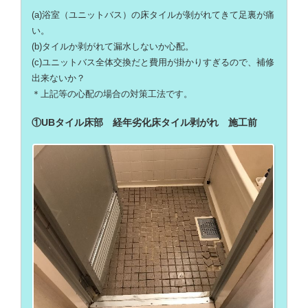
(a)浴室（ユニットバス）の床タイルが剝がれてきて足裏が痛
い。
(b)タイルか剥がれて漏水しないか心配。
(c)ユニットバス全体交換だと費用が掛かりすぎるので、補修
出来ないか？
＊上記等の心配の場合の対策工法です。
①UBタイル床部 経年劣化床タイル剥がれ 施工前