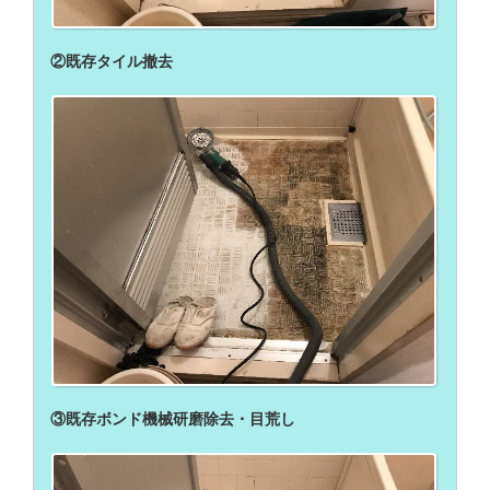
②既存タイル撤去
③既存ボンド機械研磨除去・目荒し