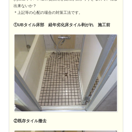
出来ないか？
＊上記等の心配の場合の対策工法です。
①UBタイル床部 経年劣化床タイル剥がれ 施工前
②既存タイル撤去