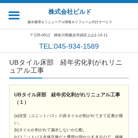
株式会社ビルド
漏水修理＆リニューアル情報＆リフォーム代行サービス
〒226-0012 神奈川県横浜市緑区上山1-14-11
TEL:045-934-1589
UBタイル床部 経年劣化剥がれリニ
ュアル工事
UBタイル床部 経年劣化剥がれリニュアル工事
（１）
(a)浴室（ユニットバス）の床タイルが剝がれてきて足裏が痛
い。
(b)タイルか剥がれて漏水しないか心配。
(c)ユニットバス全体交換だと費用が掛かりすぎるので、補修