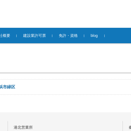
社概要
建設業許可票
免許・資格
blog
浜市緑区
港北営業所