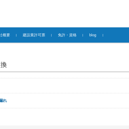
社概要
建設業許可票
免許・資格
blog
交換
漏れ