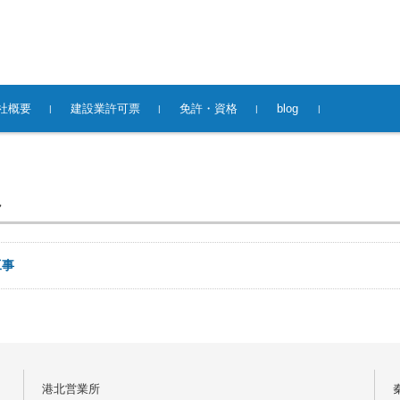
社概要
建設業許可票
免許・資格
blog
れ
工事
港北営業所