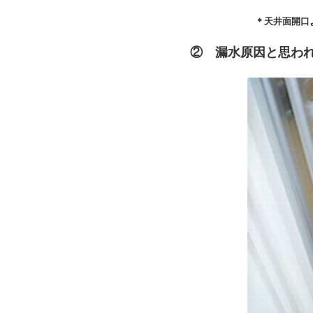
＊天井面開口より目
② 漏水原因と思わ