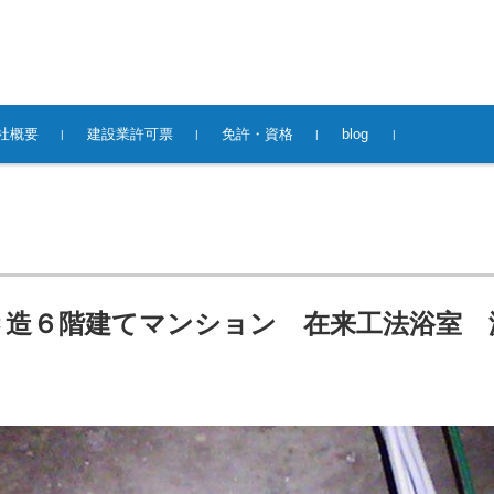
社概要
建設業許可票
免許・資格
blog
Ｃ造６階建てマンション 在来工法浴室 