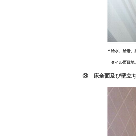
＊給水、給湯、排水配管より漏水検査で問
タイル面目地、シーリング等の経年劣
③ 床全面及び壁
立