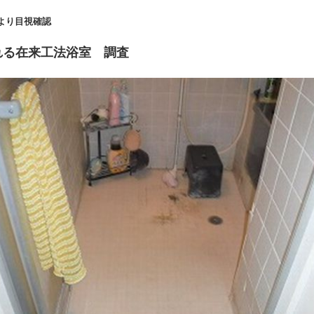
視確認
れる在来工法浴室 調査