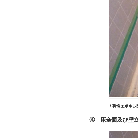
＊弾性エポキシ防水剤
④
床全面及び壁