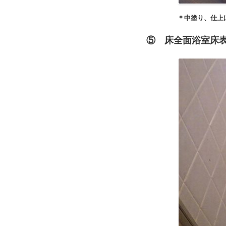
＊中塗り、仕上げ剤処理完
⑤ 床全面浴室床表面 浴室