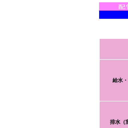
給水・
排水（