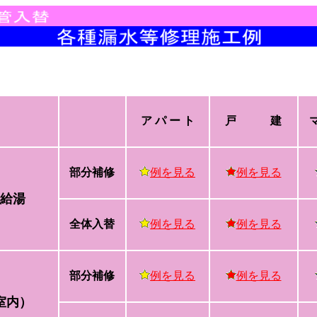
ア パ ー ト
戸 建
マ
部分補修
例を見る
例を見る
給湯
全体入替
例を見る
例を見る
部分補修
例を見る
例を見る
室内）