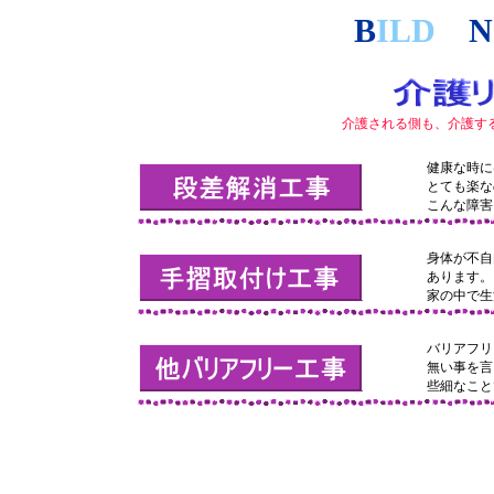
B
ILD
N
介護される側も、介護す
健康な時に
とても楽な
こんな障害
身体が不自
あります。
家の中で生
バリアフリ
無い事を言
些細なこと