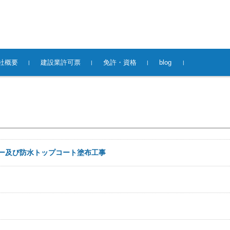
社概要
建設業許可票
免許・資格
blog
ー及び防水トップコート塗布工事