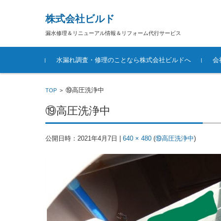
株式会社ビルド
漏水修理＆リニューアル情報＆リフォーム代行サービス
コンテンツに移動
水漏れ調査・修理のことなら株式会社ビルドへ
会
⑲高圧洗浄中
TOP
>
⑲高圧洗浄中
公開日時：
2021年4月7日
|
640 × 480
(
⑲高圧洗浄中
)