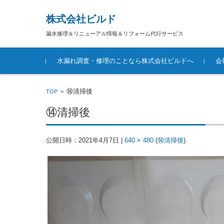
株式会社ビルド
漏水修理＆リニューアル情報＆リフォーム代行サービス
コンテンツに移動
水漏れ調査・修理のことなら株式会社ビルドへ
会
⑭清掃後
TOP
>
⑭清掃後
公開日時：
2021年4月7日
|
640 × 480
(
⑭清掃後
)