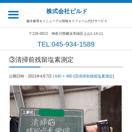
株式会社ビルド
漏水修理＆リニューアル情報＆リフォーム代行サービス
〒226-0012 神奈川県横浜市緑区上山1-14-11
TEL:045-934-1589
③清掃前残留塩素測定
公開日時：
2021年4月7日
|
640 × 480
(
③清掃前残留塩素測定
)